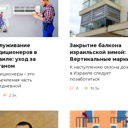
луживание
Закрытие балкона
диционеров в
израильской зимой:
аиле: уход за
Вертикальные марк
ганом
К наступлению сезона до
в Израиле следует
иционеры – это
позаботиться
ъемлемая часть
едневной
0
19.3к.
2.3к.