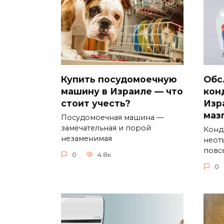
Обс
Купить посудомоечную
кон
машину в Израиле — что
Изр
стоит учесть?
маз
Посудомоечная машина —
замечательная и порой
Конд
незаменимая
неот
повс
0
4.8к.
0