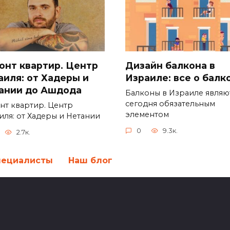
онт квартир. Центр
Дизайн балкона в
аиля: от Хадеры и
Израиле: все о балк
ании до Ашдода
Балконы в Израиле являю
сегодня обязательным
нт квартир. Центр
элементом
иля: от Хадеры и Нетании
0
9.3к.
2.7к.
пециалисты
Наш блог