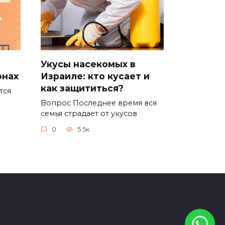
Укусы насекомых в
онах
Израиле: кто кусает и
как защититься?
тся
Вопрос Последнее время вся
семья страдает от укусов
0
5.5к.