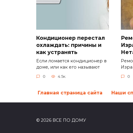
Кондиционер перестал
Рем
охлаждать: причины и
Изр
как устранять
Нет
Если ломается кондиционер в
Ремо
доме, или как его называют
Изра
0
4.5к.
0
Главная страница сайта
Наши с
© 2026 ВСЕ ПО ДОМУ