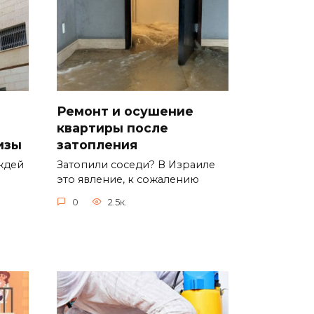
Ремонт и осушение
квартиры после
изы
затопления
ждей
Затопили соседи? В Израиле
это явление, к сожалению
0
2.5к.