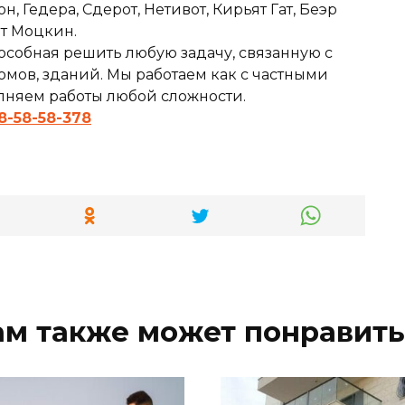
 Гедера, Сдерот, Нетивот, Кирьят Гат, Беэр
ят Моцкин.
особная решить любую задачу, связанную с
мов, зданий. Мы работаем как с частными
олняем работы любой сложности.
8-58-58-378
ам также может понравить