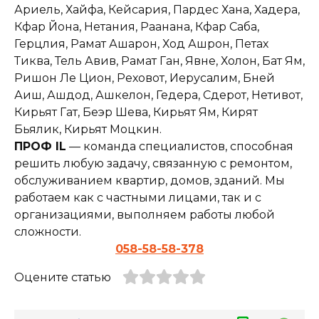
Ариель, Хайфа, Кейсария, Пардес Хана, Хадера,
Кфар Йона, Нетания, Раанана, Кфар Саба,
Герцлия, Рамат Ашарон, Ход Ашрон, Петах
Тиква, Тель Авив, Рамат Ган, Явне, Холон, Бат Ям,
Ришон Ле Цион, Реховот, Иерусалим, Бней
Аиш, Ашдод, Ашкелон, Гедера, Сдерот, Нетивот,
Кирьят Гат, Беэр Шева, Кирьят Ям, Кирят
Бьялик, Кирьят Моцкин.
ПРОФ IL
— команда специалистов, способная
решить любую задачу, связанную с ремонтом,
обслуживанием квартир, домов, зданий. Мы
работаем как с частными лицами, так и с
организациями, выполняем работы любой
сложности.
058-58-58-378
Оцените статью