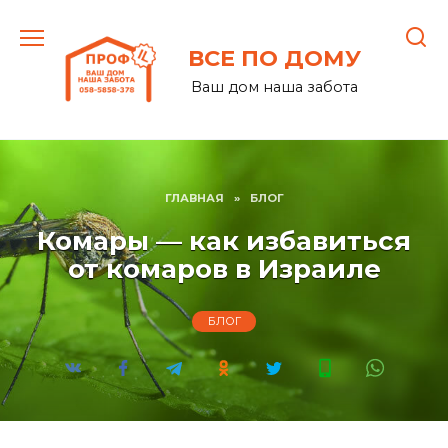
Перейти
к
ВСЕ ПО ДОМУ
содержанию
Ваш дом наша забота
ГЛАВНАЯ
»
БЛОГ
Комары — как избавиться
от комаров в Израиле
БЛОГ