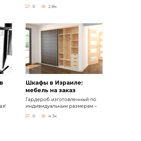
0
2.8к.
Шкафы в Израиле:
в
мебель на заказ
Гардероб изготовленный по
индивидуальным размерам –
аз!
0
4.3к.