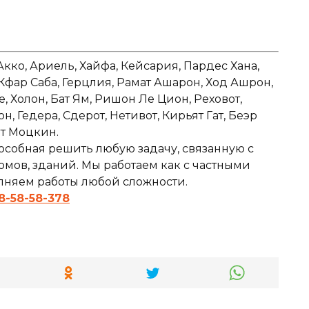
Акко, Ариель, Хайфа, Кейсария, Пардес Хана,
 Кфар Саба, Герцлия, Рамат Ашарон, Ход Ашрон,
е, Холон, Бат Ям, Ришон Ле Цион, Реховот,
 Гедера, Сдерот, Нетивот, Кирьят Гат, Беэр
ят Моцкин.
особная решить любую задачу, связанную с
мов, зданий. Мы работаем как с частными
олняем работы любой сложности.
8-58-58-378