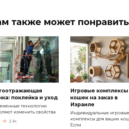
ам также может понравить
Игровые комплексы
тоотражающая
кошек на заказ в
нка: поклейка и уход
Израиле
еменные технологии
оляют изменить свойства
Индивидуальные игровы
комплексы для ваших ко
2.3к.
Если