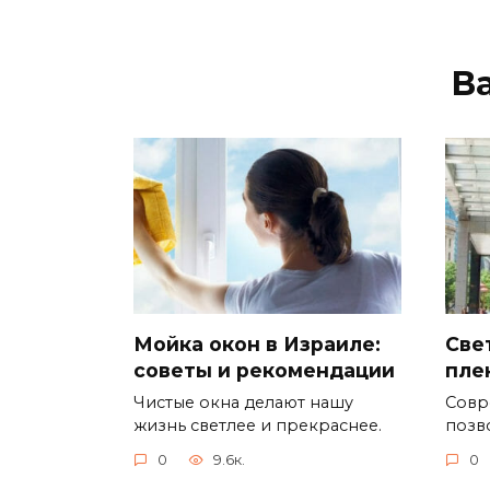
В
Мойка окон в Израиле:
Све
советы и рекомендации
пле
Чистые окна делают нашу
Совр
жизнь светлее и прекраснее.
позв
0
9.6к.
0