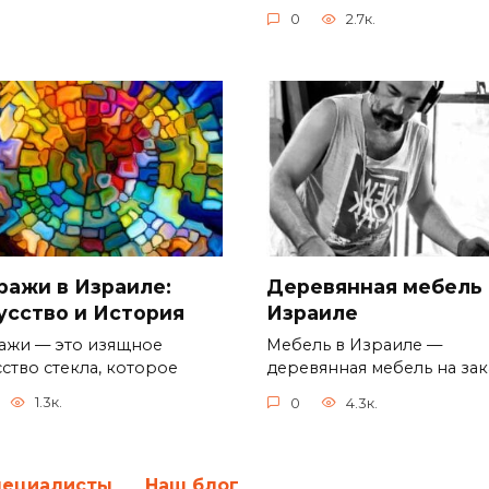
0
2.7к.
ражи в Израиле:
Деревянная мебель 
усство и История
Израиле
ажи — это изящное
Мебель в Израиле —
ство стекла, которое
деревянная мебель на зак
1.3к.
0
4.3к.
пециалисты
Наш блог