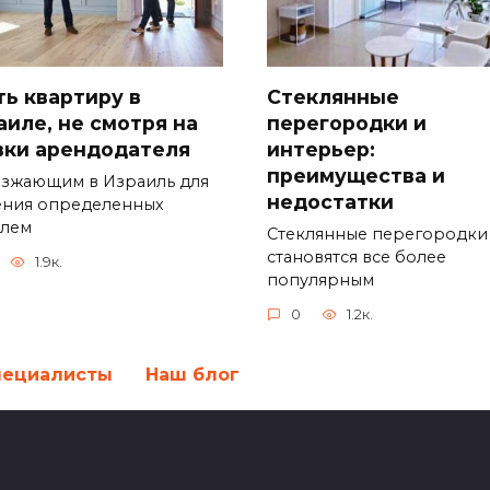
Стеклянные
ть квартиру в
перегородки и
аиле, не смотря на
интерьер:
вки арендодателя
преимущества и
зжающим в Израиль для
недостатки
ния определенных
лем
Стеклянные перегородки
становятся все более
1.9к.
популярным
0
1.2к.
пециалисты
Наш блог