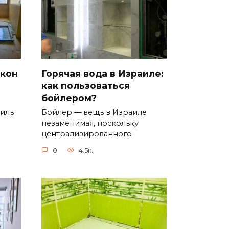
окон
Горячая вода в Израиле:
как пользоваться
бойлером?
аиль
Бойлер — вещь в Израиле
незаменимая, поскольку
централизированного
0
4.5к.