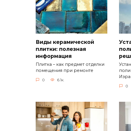
Виды керамической
Уст
плитки: полезная
пол
информация
реш
Плитка – как предмет отделки
Уста
помещения при ремонте
поли
Изра
0
6.1к.
0