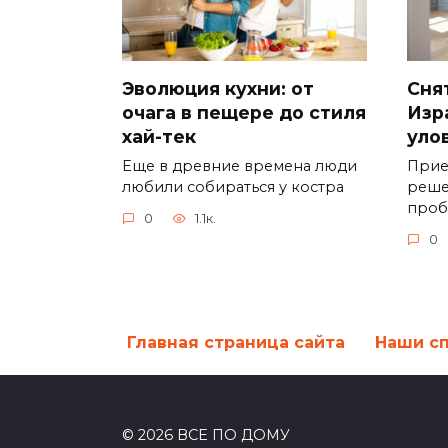
Эволюция кухни: от
Сня
очага в пещере до стиля
Изр
хай-тек
уло
Еще в древние времена люди
Прие
любили собираться у костра
реше
проб
0
1.1к.
0
Главная страница сайта
Наши с
© 2026 ВСЕ ПО ДОМУ