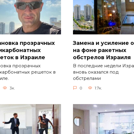
Замена и усиление 
ановка прозрачных
на фоне ракетных
икарбонатных
обстрелов Израиля
еток в Израиле
В последние недели Изр
новка прозрачных
вновь оказался под
карбонатных решеток в
обстрелами
иле.
0
1.7к.
3к.