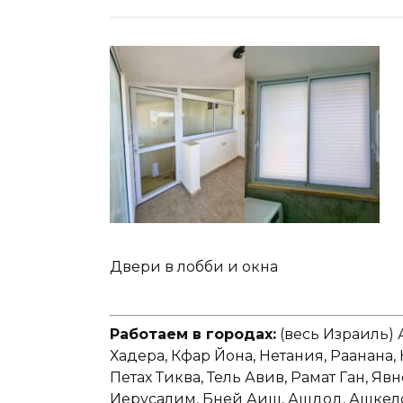
Двери в лобби и окна
Работаем в городах:
(весь Израиль) 
Хадера, Кфар Йона, Нетания, Раанана,
Петах Тиква, Тель Авив, Рамат Ган, Явн
Иерусалим, Бней Аиш, Ашдод, Ашкелон,