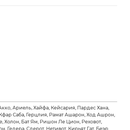
Акко, Ариель, Хайфа, Кейсария, Пардес Хана,
 Кфар Саба, Герцлия, Рамат Ашарон, Ход Ашрон,
е, Холон, Бат Ям, Ришон Ле Цион, Реховот,
 Гедера, Сдерот, Нетивот, Кирьят Гат, Беэр