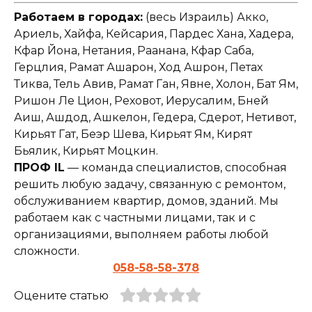
Работаем в городах:
(весь Израиль) Акко,
Ариель, Хайфа, Кейсария, Пардес Хана, Хадера,
Кфар Йона, Нетания, Раанана, Кфар Саба,
Герцлия, Рамат Ашарон, Ход Ашрон, Петах
Тиква, Тель Авив, Рамат Ган, Явне, Холон, Бат Ям,
Ришон Ле Цион, Реховот, Иерусалим, Бней
Аиш, Ашдод, Ашкелон, Гедера, Сдерот, Нетивот,
Кирьят Гат, Беэр Шева, Кирьят Ям, Кирят
Бьялик, Кирьят Моцкин.
ПРОФ IL
— команда специалистов, способная
решить любую задачу, связанную с ремонтом,
обслуживанием квартир, домов, зданий. Мы
работаем как с частными лицами, так и с
организациями, выполняем работы любой
сложности.
058-58-58-378
Оцените статью