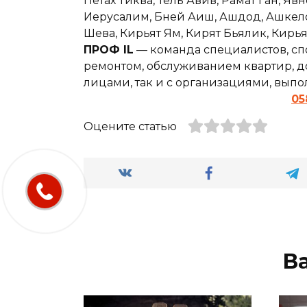
Петах Тиква, Тель Авив, Рамат Ган, Явн
Иерусалим, Бней Аиш, Ашдод, Ашкелон,
Шева, Кирьят Ям, Кирят Бьялик, Кирь
ПРОФ IL
— команда специалистов, сп
ремонтом, обслуживанием квартир, до
лицами, так и с организациями, вып
05
Оцените статью
В