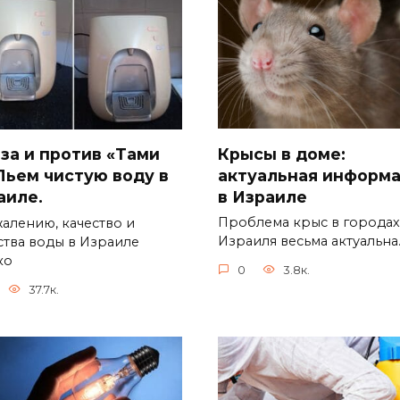
Крысы в доме:
 за и против «Тами
актуальная информ
 Пьем чистую воду в
в Израиле
аиле.
Проблема крыс в городах
жалению, качество и
Израиля весьма актуальна
ства воды в Израиле
ко
0
3.8к.
37.7к.