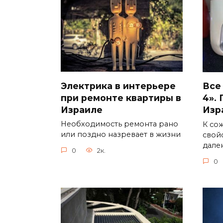
Электрика в интерьере
Все
при ремонте квартиры в
4».
Израиле
Изр
Необходимость ремонта рано
К со
или поздно назревает в жизни
свой
дале
0
2к.
0