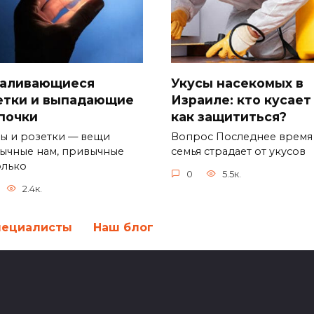
аливающиеся
Укусы насекомых в
етки и выпадающие
Израиле: кто кусает
почки
как защититься?
ы и розетки — вещи
Вопрос Последнее время
ычные нам, привычные
семья страдает от укусов
олько
0
5.5к.
2.4к.
пециалисты
Наш блог