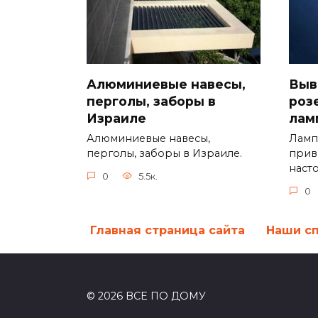
Алюминиевые навесы,
Выв
перголы, заборы в
роз
Израиле
лам
Алюминиевые навесы,
Ламп
перголы, заборы в Израиле.
прив
наст
0
5.5к.
0
Главная страница сайта
Наши с
© 2026 ВСЕ ПО ДОМУ