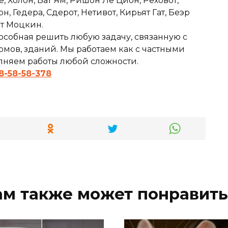
е, Холон, Бат Ям, Ришон Ле Цион, Реховот,
 Гедера, Сдерот, Нетивот, Кирьят Гат, Беэр
ят Моцкин.
особная решить любую задачу, связанную с
мов, зданий. Мы работаем как с частными
олняем работы любой сложности.
8-58-58-378
ам также может понравить