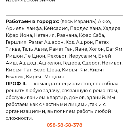
Работаем в городах:
(весь Израиль) Акко,
Ариель, Хайфа, Кейсария, Пардес Хана, Хадера,
Кфар Йона, Нетания, Раанана, Кфар Саба,
Герцлия, Рамат Ашарон, Ход Ашрон, Петах
Тиква, Тель Авив, Рамат Ган, Явне, Холон, Бат Ям,
Ришон Ле Цион, Реховот, Иерусалим, Бней
Аиш, Ашдод, Ашкелон, Гедера, Сдерот, Нетивот,
Кирьят Гат, Беэр Шева, Кирьят Ям, Кирят
Бьялик, Кирьят Моцкин.
ПРОФ IL
— команда специалистов, способная
решить любую задачу, связанную с ремонтом,
обслуживанием квартир, домов, зданий. Мы
работаем как с частными лицами, так и с
организациями, выполняем работы любой
сложности.
058-58-58-378