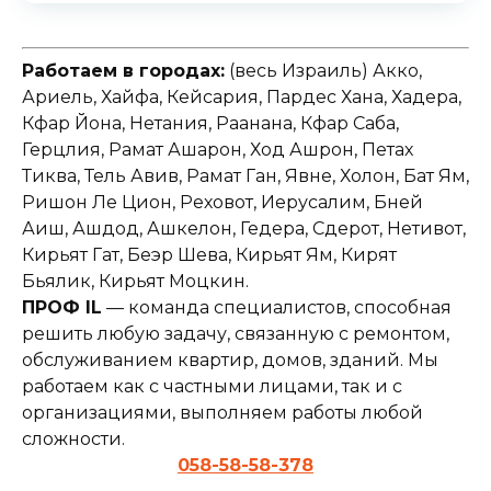
Работаем в городах:
(весь Израиль) Акко,
Ариель, Хайфа, Кейсария, Пардес Хана, Хадера,
Кфар Йона, Нетания, Раанана, Кфар Саба,
Герцлия, Рамат Ашарон, Ход Ашрон, Петах
Тиква, Тель Авив, Рамат Ган, Явне, Холон, Бат Ям,
Ришон Ле Цион, Реховот, Иерусалим, Бней
Аиш, Ашдод, Ашкелон, Гедера, Сдерот, Нетивот,
Кирьят Гат, Беэр Шева, Кирьят Ям, Кирят
Бьялик, Кирьят Моцкин.
ПРОФ IL
— команда специалистов, способная
решить любую задачу, связанную с ремонтом,
обслуживанием квартир, домов, зданий. Мы
работаем как с частными лицами, так и с
организациями, выполняем работы любой
сложности.
058-58-58-378