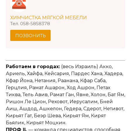
ХИМЧИСТКА МЯГКОЙ МЕБЕЛИ
Тел. 058-5858378
ПОЗВОНИТЬ
Работаем в городах:
(весь Израиль) Акко,
Ариель, Хайфа, Кейсария, Пардес Хана, Хадера,
Кфар Йона, Нетания, Раанана, Кфар Саба,
Герцлия, Рамат Ашарон, Ход Ашрон, Петах
Тиква, Тель Авив, Рамат Ган, Явне, Холон, Бат Ям,
Ришон Ле Цион, Реховот, Иерусалим, Бней
Аиш, Ашдод, Ашкелон, Гедера, Сдерот, Нетивот,
Кирьят Гат, Беэр Шева, Кирьят Ям, Кирят
Бьялик, Кирьят Моцкин.
ПРОФ IL
— команда специалистов, способная