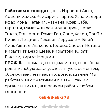
Работаем в городах:
(весь Израиль) Акко,
Ариель, Хайфа, Кейсария, Пардес Хана, Хадера,
Кфар Йона, Нетания, Раанана, Кфар Саба,
Герцлия, Рамат Ашарон, Ход Ашрон, Петах
Тиква, Тель Авив, Рамат Ган, Явне, Холон, Бат Ям,
Ришон Ле Цион, Реховот, Иерусалим, Бней
Аиш, Ашдод, Ашкелон, Гедера, Сдерот, Нетивот,
Кирьят Гат, Беэр Шева, Кирьят Ям, Кирят
Бьялик, Кирьят Моцкин.
ПРОФ IL
— команда специалистов, способная
решить любую задачу, связанную с ремонтом,
обслуживанием квартир, домов, зданий. Мы
работаем как с частными лицами, так и с
организациями, выполняем работы любой
сложности.
058-58-58-378
Оцените статью