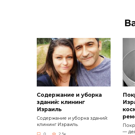
В
Содержание и уборка
Пок
зданий: клининг
Изр
Израиль
кос
рем
Содержание и уборка зданий:
клининг Израиль.
Покр
— де
0
2.5к.