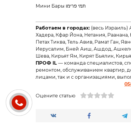
Мини Бары תמי פרימו
Работаем в городах:
(весь Израиль) 
Хадера, Кфар Йона, Нетания, Раанана,
Петах Тиква, Тель Авив, Рамат Ган, Явн
Иерусалим, Бней Аиш, Ашдод, Ашкелон,
Шева, Кирьят Ям, Кирят Бьялик, Кирь
ПРОФ IL
— команда специалистов, сп
ремонтом, обслуживанием квартир, до
лицами, так и с организациями, вып
05
Оцените статью