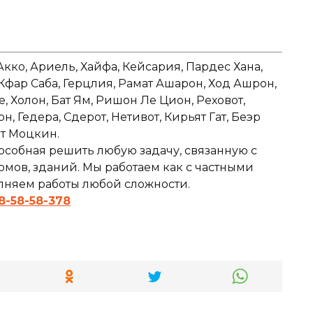
Акко, Ариель, Хайфа, Кейсария, Пардес Хана,
 Кфар Саба, Герцлия, Рамат Ашарон, Ход Ашрон,
е, Холон, Бат Ям, Ришон Ле Цион, Реховот,
 Гедера, Сдерот, Нетивот, Кирьят Гат, Беэр
ят Моцкин.
особная решить любую задачу, связанную с
мов, зданий. Мы работаем как с частными
олняем работы любой сложности.
8-58-58-378