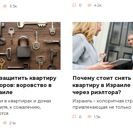
0
4.2к.
3.5к.
 защитить квартиру
Почему стоит снять
оров: воровство в
квартиру в Израиле
аиле
через риэлтора?
и в квартирах и домах
Израиль – колоритная стр
иля, к сожалению,
привлекающая не только
ются
0
1.5к.
2.1к.