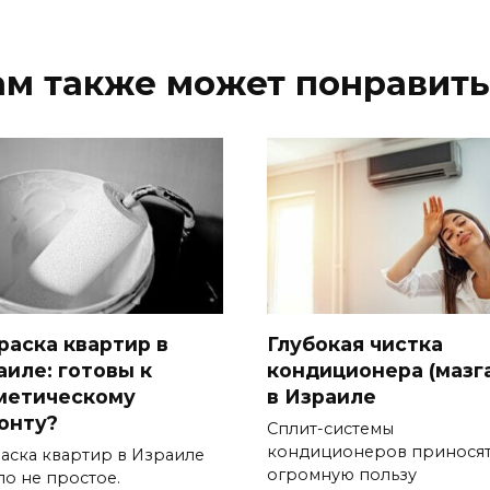
ам также может понравить
раска квартир в
Глубокая чистка
аиле: готовы к
кондиционера (мазг
метическому
в Израиле
онту?
Сплит-системы
кондиционеров принося
аска квартир в Израиле
огромную пользу
ло не простое.