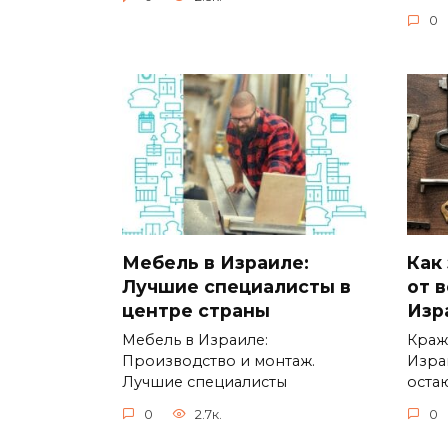
0
Мебель в Израиле:
Как
Лучшие специалисты в
от в
центре страны
Изр
Мебель в Израиле:
Краж
Производство и монтаж.
Изра
Лучшие специалисты
оста
0
2.7к.
0