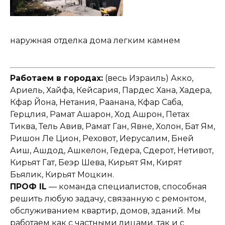
наружная отделка дома легким камнем
Работаем в городах:
(весь Израиль) Акко,
Ариель, Хайфа, Кейсария, Пардес Хана, Хадера,
Кфар Йона, Нетания, Раанана, Кфар Саба,
Герцлия, Рамат Ашарон, Ход Ашрон, Петах
Тиква, Тель Авив, Рамат Ган, Явне, Холон, Бат Ям,
Ришон Ле Цион, Реховот, Иерусалим, Бней
Аиш, Ашдод, Ашкелон, Гедера, Сдерот, Нетивот,
Кирьят Гат, Беэр Шева, Кирьят Ям, Кирят
Бьялик, Кирьят Моцкин.
ПРОФ IL
— команда специалистов, способная
решить любую задачу, связанную с ремонтом,
обслуживанием квартир, домов, зданий. Мы
работаем как с частными лицами, так и с