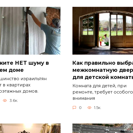
жите НЕТ шуму в
Как правильно выбр
ем доме
межкомнатную двер
для детской комнат
шинство израильтян
т в квартирах
Комната для детей, при
оэтажных домов.
ремонте, требует особого
внимания
3.6к.
0
1.5к.