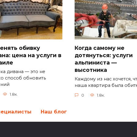
енять обивку
Когда самому не
на: цена на услуги в
дотянуться: услуги
аиле
альпиниста —
высотника
ка дивана — это не
ко способ обновить
Каждому из нас хочется, ч
шний
наша квартира была обит
1.8к.
0
1.8к.
пециалисты
Наш блог