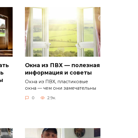
ать
Окна из ПВХ — полезная
ь
информация и советы
ы
Окна из ПВХ, пластиковые
окна — чем они замечательны
0
2.9к.