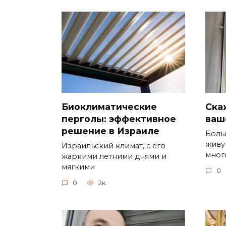
Биоклиматические
Ска
перголы: эффективное
ваш
решение в Израиле
Боль
живу
Израильский климат, с его
мног
жаркими летними днями и
мягкими
0
0
2к.