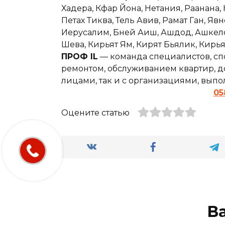
Хадера, Кфар Йона, Нетания, Раанана,
Петах Тиква, Тель Авив, Рамат Ган, Явн
Иерусалим, Бней Аиш, Ашдод, Ашкелон,
Шева, Кирьят Ям, Кирят Бьялик, Кирь
ПРОФ IL
— команда специалистов, сп
ремонтом, обслуживанием квартир, до
лицами, так и с организациями, вып
05
Оцените статью
В