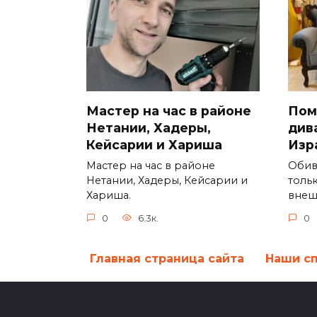
Пом
Мастер на час в районе
дива
Нетании, Хадеры,
Изр
Кейсарии и Хариша
Обив
Мастер на час в районе
толь
Нетании, Хадеры, Кейсарии и
вне
Хариша.
0
0
6.3к.
Главная страница сайта
Наши с