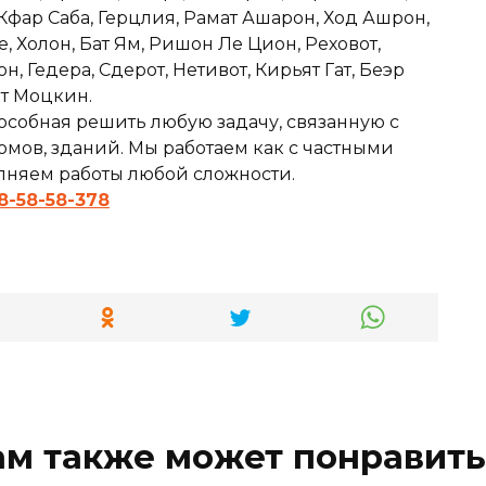
 Кфар Саба, Герцлия, Рамат Ашарон, Ход Ашрон,
е, Холон, Бат Ям, Ришон Ле Цион, Реховот,
 Гедера, Сдерот, Нетивот, Кирьят Гат, Беэр
ят Моцкин.
особная решить любую задачу, связанную с
мов, зданий. Мы работаем как с частными
олняем работы любой сложности.
8-58-58-378
ам также может понравить