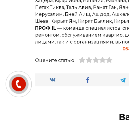
Хадера, Кфар Йона, Нетания, Раанана,
Петах Тиква, Тель Авив, Рамат Ган, Явн
Иерусалим, Бней Аиш, Ашдод, Ашкелон,
Шева, Кирьят Ям, Кирят Бьялик, Кирь
ПРОФ IL
— команда специалистов, сп
ремонтом, обслуживанием квартир, до
лицами, так и с организациями, вып
05
Оцените статью
В