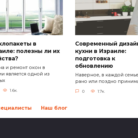
клопакеты в
Современный дизай
аиле: полезны ли их
кухни в Израиле:
йства?
подготовка к
обновлению
на и ремонт окон в
ии является одной из
Наверное, в каждой семь
ых
рано или поздно приним
1.6к.
0
1.7к.
пециалисты
Наш блог