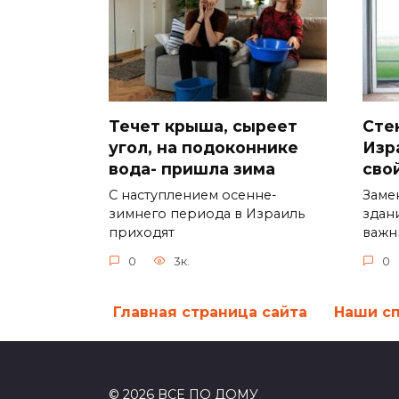
Течет крыша, сыреет
Сте
угол, на подоконнике
Изр
вода- пришла зима
сво
С наступлением осенне-
Заме
зимнего периода в Израиль
здан
приходят
важн
0
3к.
0
Главная страница сайта
Наши с
© 2026 ВСЕ ПО ДОМУ