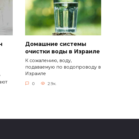
н
Домашние системы
очистки воды в Израиле
К сожалению, воду,
подаваемую по водопроводу в
Израиле
е
ают
0
2.9к.