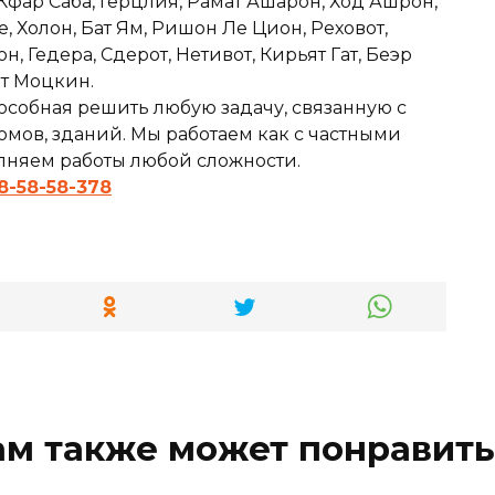
 Кфар Саба, Герцлия, Рамат Ашарон, Ход Ашрон,
е, Холон, Бат Ям, Ришон Ле Цион, Реховот,
 Гедера, Сдерот, Нетивот, Кирьят Гат, Беэр
ят Моцкин.
особная решить любую задачу, связанную с
мов, зданий. Мы работаем как с частными
олняем работы любой сложности.
8-58-58-378
ам также может понравить