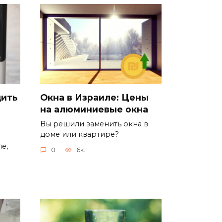
дить
Окна в Израиле: Цены
на алюминиевые окна
Вы решили заменить окна в
доме или квартире?
е,
0
6к.