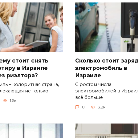
Сколько стоит заря
ему стоит снять
электромобиль в
ртиру в Израиле
Израиле
ез риэлтора?
С ростом числа
иль – колоритная страна,
электромобилей в Израил
лекающая не только
всё больше
1.5к.
0
3.2к.