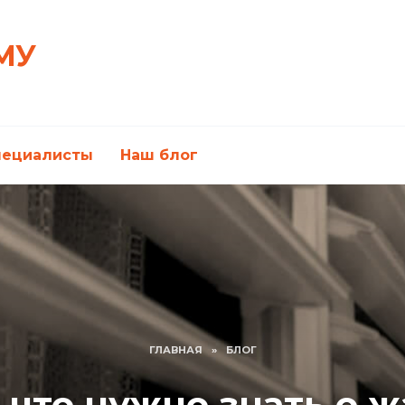
МУ
пециалисты
Наш блог
ГЛАВНАЯ
»
БЛОГ
 что нужно знать о 