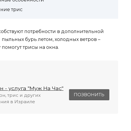
ание трис
собствуют потребности в дополнительной
 пыльных бурь летом, холодных ветров –
 помогут трисы на окна.
 - услуга "Муж На Час"
ПОЗВОНИТЬ
он, трис и других
ния в Израиле