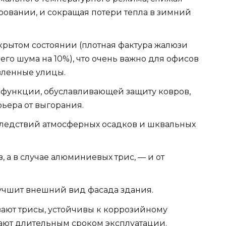
овании, и сокращая потери тепла в зимний
крытом состоянии (плотная фактура жалюзи
го шума на 10%), что очень важно для офисов
вленные улицы.
функции, обуславливающей защиту ковров,
ьера от выгорания.
ледствий атмосферных осадков и шквальных
, а в случае алюминиевых трис, — и от
лучшит внешний вид фасада здания.
вают трисы, устойчивы к коррозийному
ают длительным сроком эксплуатации.