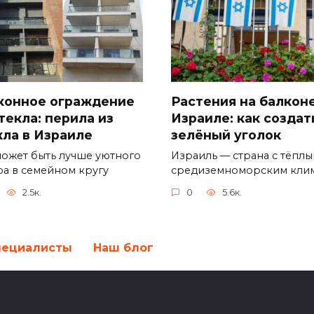
Растения на балконе
конное ограждение
Израиле: как создат
текла: перила из
зелёный уголок
кла в Израиле
Израиль — страна с тёпл
может быть лучше уютного
средиземноморским кли
ра в семейном кругу
0
5.6к.
2.5к.
пециалисты
Наш блог