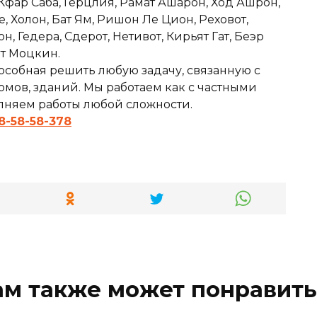
 Кфар Саба, Герцлия, Рамат Ашарон, Ход Ашрон,
е, Холон, Бат Ям, Ришон Ле Цион, Реховот,
 Гедера, Сдерот, Нетивот, Кирьят Гат, Беэр
ят Моцкин.
особная решить любую задачу, связанную с
мов, зданий. Мы работаем как с частными
олняем работы любой сложности.
8-58-58-378
ам также может понравить