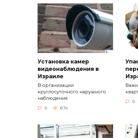
Упа
Установка камер
пер
видеонаблюдения в
Изр
Израиле
Важн
В организации
квар
круглосуточного наружного
наблюдения
0
0
6.7к.