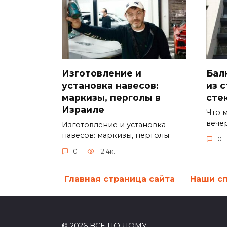
Изготовление и
Бал
установка навесов:
из с
маркизы, перголы в
сте
Израиле
Что 
вече
Изготовление и установка
навесов: маркизы, перголы
0
0
12.4к.
Главная страница сайта
Наши с
© 2026 ВСЕ ПО ДОМУ