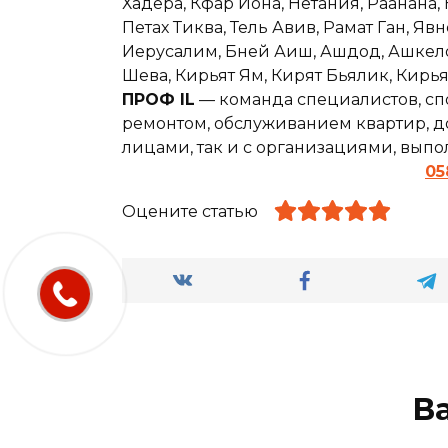
Хадера, Кфар Йона, Нетания, Раанана,
Петах Тиква, Тель Авив, Рамат Ган, Явн
Иерусалим, Бней Аиш, Ашдод, Ашкелон,
Шева, Кирьят Ям, Кирят Бьялик, Кирь
ПРОФ IL
— команда специалистов, сп
ремонтом, обслуживанием квартир, до
лицами, так и с организациями, вып
05
Оцените статью
В