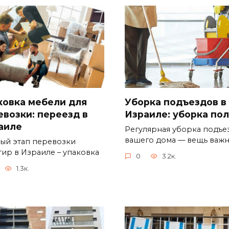
ковка мебели для
Уборка подъездов в
евозки: переезд в
Израиле: уборка по
аиле
Регулярная уборка подъе
вашего дома — вещь важн
ый этап перевозки
тир в Израиле – упаковка
0
3.2к.
1.3к.