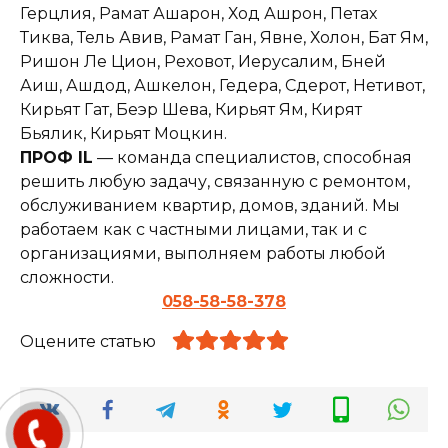
Герцлия, Рамат Ашарон, Ход Ашрон, Петах
Тиква, Тель Авив, Рамат Ган, Явне, Холон, Бат Ям,
Ришон Ле Цион, Реховот, Иерусалим, Бней
Аиш, Ашдод, Ашкелон, Гедера, Сдерот, Нетивот,
Кирьят Гат, Беэр Шева, Кирьят Ям, Кирят
Бьялик, Кирьят Моцкин.
ПРОФ IL
— команда специалистов, способная
решить любую задачу, связанную с ремонтом,
обслуживанием квартир, домов, зданий. Мы
работаем как с частными лицами, так и с
организациями, выполняем работы любой
сложности.
058-58-58-378
Оцените статью