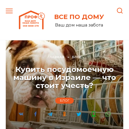
Перейти
к
ВСЕ ПО ДОМУ
содержанию
Ваш дом наша забота
ГЛАВНАЯ
»
БЛОГ
Купить посудомоечную
машину в Израиле — что
стоит учесть?
БЛОГ