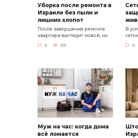
Уборка после ремонта в
Сет
Израиле без пыли и
защ
лишних хлопот
жив
После завершения ремонта
В ус
квартира выглядит новой, но
сетк
0
135
0
Муж на час: когда дома
Што
всё ломается
Изр