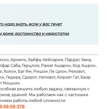
о надо знать, если у вас течет
 доме: достоинства и недостатки
Акко, Ариель, Хайфа, Кейсария, Пардес Хана,
 Кфар Саба, Герцлия, Рамат Ашарон, Ход Ашрон,
е, Холон, Бат Ям, Ришон Ле Цион, Реховот,
 Гедера, Сдерот, Нетивот, Кирьят Гат, Беэр
ят Моцкин.
особная решить любую задачу, связанную с
мов, зданий. Мы работаем как с частными
олняем работы любой сложности.
8-58-58-378