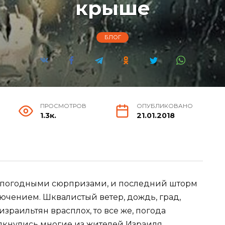
крыше
БЛОГ
ПРОСМОТРОВ
ОПУБЛИКОВАНО
1.3к.
21.01.2018
 погодными сюрпризами, и последний шторм
лючением. Шквалистый ветер, дождь, град,
израильтян врасплох, то все же, погода
лкнулись многие из жителей Израиля.