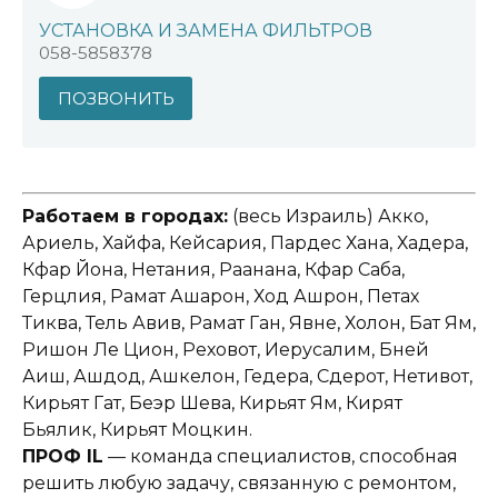
УСТАНОВКА И ЗАМЕНА ФИЛЬТРОВ
058-5858378
ПОЗВОНИТЬ
Работаем в городах:
(весь Израиль) Акко,
Ариель, Хайфа, Кейсария, Пардес Хана, Хадера,
Кфар Йона, Нетания, Раанана, Кфар Саба,
Герцлия, Рамат Ашарон, Ход Ашрон, Петах
Тиква, Тель Авив, Рамат Ган, Явне, Холон, Бат Ям,
Ришон Ле Цион, Реховот, Иерусалим, Бней
Аиш, Ашдод, Ашкелон, Гедера, Сдерот, Нетивот,
Кирьят Гат, Беэр Шева, Кирьят Ям, Кирят
Бьялик, Кирьят Моцкин.
ПРОФ IL
— команда специалистов, способная
решить любую задачу, связанную с ремонтом,