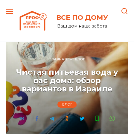
Перейти
к
ВСЕ ПО ДОМУ
содержанию
Ваш дом наша забота
ГЛАВНАЯ
»
БЛОГ
Чистая питьевая вода у
вас дома: обзор
вариантов в Израиле
БЛОГ