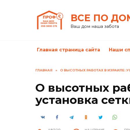
Перейти
к
ВСЕ ПО ДО
содержанию
Ваш дом наша забота
Главная страница сайта
Наши с
ГЛАВНАЯ
»
О ВЫСОТНЫХ РАБОТАХ В ИЗРАИЛЕ: У
О высотных раб
установка сетк
АВТОР
НА ЧТЕНИЕ
ПР