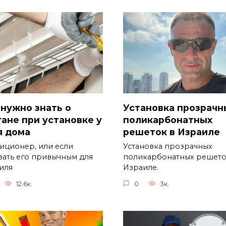
 нужно знать о
Установка прозрачн
гане при установке у
поликарбонатных
я дома
решеток в Израиле
иционер, или если
Установка прозрачных
вать его привычным для
поликарбонатных решето
иля
Израиле.
12.6к.
0
3к.