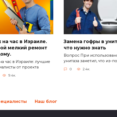
Замена гофры в унит
 на час в Израиле.
что нужно знать
ой мелкий ремонт
дому.
Вопрос При использован
унитаза заметил, что из-п
на час в Израиле: лучшие
иалисты от проекта
0
2.4к.
9.4к.
пециалисты
Наш блог