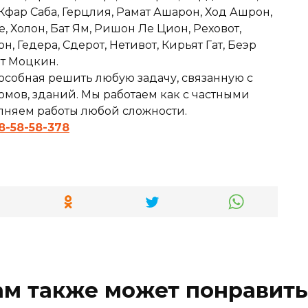
 Кфар Саба, Герцлия, Рамат Ашарон, Ход Ашрон,
е, Холон, Бат Ям, Ришон Ле Цион, Реховот,
 Гедера, Сдерот, Нетивот, Кирьят Гат, Беэр
ят Моцкин.
особная решить любую задачу, связанную с
мов, зданий. Мы работаем как с частными
олняем работы любой сложности.
8-58-58-378
ам также может понравить