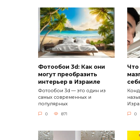
Фотообои 3d: Как они
Что
могут преобразить
маз
интерьер в Израиле
себ
Фотообои 3d — это один из
Конд
самых современных и
назы
популярных
Изра
0
871
0