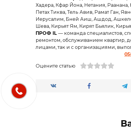
Хадера, Кфар Йона, Нетания, Раанана,
Петах Тиква, Тель Авив, Рамат Ган, Явн
Иерусалим, Бней Аиш, Ашдод, Ашкелон,
Шева, Кирьят Ям, Кирят Бьялик, Кирь
ПРОФ IL
— команда специалистов, сп
ремонтом, обслуживанием квартир, до
лицами, так и с организациями, вып
05
Оцените статью
В