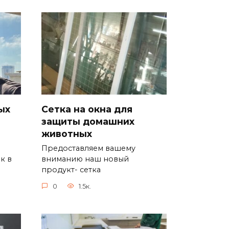
ых
Сетка на окна для
защиты домашних
животных
Предоставляем вашему
к в
вниманию наш новый
продукт- сетка
0
1.5к.