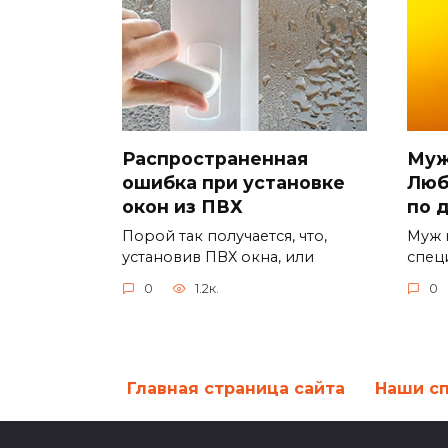
Распространенная
Муж
ошибка при установке
Люб
окон из ПВХ
по 
Порой так получается, что,
Муж 
установив ПВХ окна, или
спец
0
1.2к.
0
Главная страница сайта
Наши с