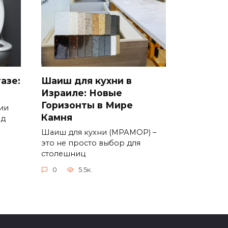
азе:
Шаиш для кухни в
Израиле: Новые
Горизонты в Мире
ии
Камня
од
Шаиш для кухни (МРАМОР) –
это не просто выбор для
столешниц
0
5.5к.