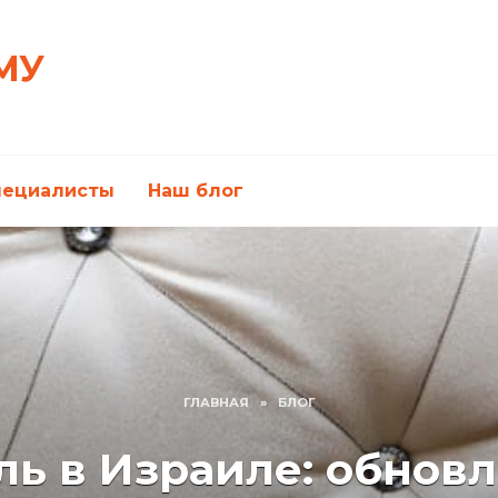
МУ
пециалисты
Наш блог
ГЛАВНАЯ
»
БЛОГ
ь в Израиле: обнов