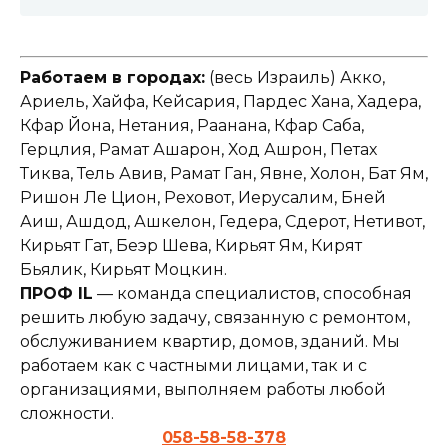
Работаем в городах:
(весь Израиль) Акко,
Ариель, Хайфа, Кейсария, Пардес Хана, Хадера,
Кфар Йона, Нетания, Раанана, Кфар Саба,
Герцлия, Рамат Ашарон, Ход Ашрон, Петах
Тиква, Тель Авив, Рамат Ган, Явне, Холон, Бат Ям,
Ришон Ле Цион, Реховот, Иерусалим, Бней
Аиш, Ашдод, Ашкелон, Гедера, Сдерот, Нетивот,
Кирьят Гат, Беэр Шева, Кирьят Ям, Кирят
Бьялик, Кирьят Моцкин.
ПРОФ IL
— команда специалистов, способная
решить любую задачу, связанную с ремонтом,
обслуживанием квартир, домов, зданий. Мы
работаем как с частными лицами, так и с
организациями, выполняем работы любой
сложности.
058-58-58-378