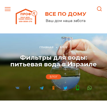
Перейти
к
ВСЕ ПО ДОМУ
содержанию
Ваш дом наша забота
ГЛАВНАЯ
»
БЛОГ
Фильтры для воды:
питьевая вода в Израиле
БЛОГ