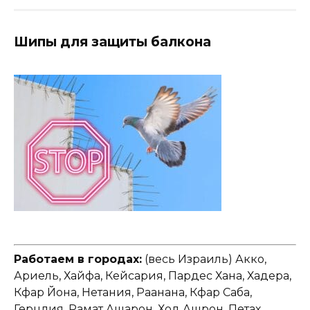
Шипы для защиты балкона
Работаем в городах:
(весь Израиль) Акко,
Ариель, Хайфа, Кейсария, Пардес Хана, Хадера,
Кфар Йона, Нетания, Раанана, Кфар Саба,
Герцлия, Рамат Ашарон, Ход Ашрон, Петах