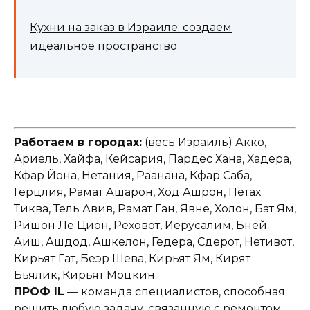
Кухни на заказ в Израиле: создаем
идеальное пространство
Работаем в городах:
(весь Израиль) Акко,
Ариель, Хайфа, Кейсария, Пардес Хана, Хадера,
Кфар Йона, Нетания, Раанана, Кфар Саба,
Герцлия, Рамат Ашарон, Ход Ашрон, Петах
Тиква, Тель Авив, Рамат Ган, Явне, Холон, Бат Ям,
Ришон Ле Цион, Реховот, Иерусалим, Бней
Аиш, Ашдод, Ашкелон, Гедера, Сдерот, Нетивот,
Кирьят Гат, Беэр Шева, Кирьят Ям, Кирят
Бьялик, Кирьят Моцкин.
ПРОФ IL
— команда специалистов, способная
решить любую задачу, связанную с ремонтом,